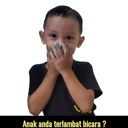
Ibu Wati Sutarjo di Kota Jakarta Timur baru membeli
Kartu Terapi Anak Lepas Autisme 295
Rp 295.000
Anak anda terlambat bicara ?