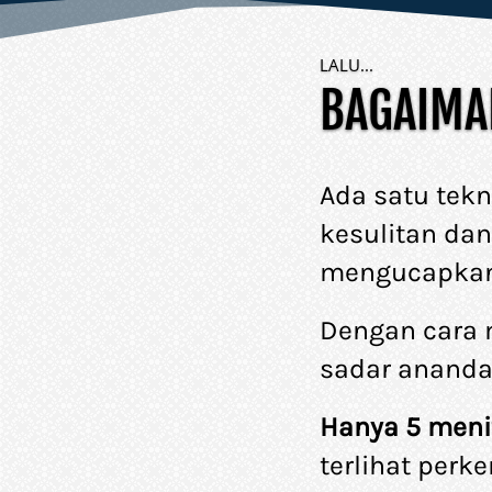
LALU...
BAGAIMA
Ada satu tek
kesulitan da
mengucapkan 
Dengan cara 
sadar anand
Hanya 5 menit
terlihat perk