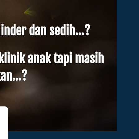
inder dan sedih…? 
inik anak tapi masih 
kan…? 