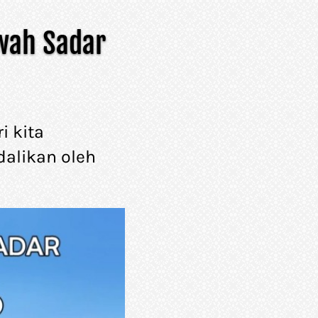
ah Sadar 
 kita 
likan oleh 