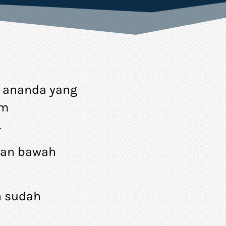
 ananda yang 
m 
.
an bawah 
 sudah 