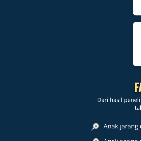
F
Dari hasil pene
ta
Anak jarang 