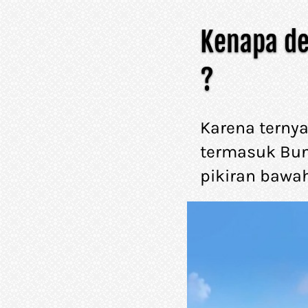
Kenapa de
? 
Karena ternyat
termasuk Bun
pikiran bawa