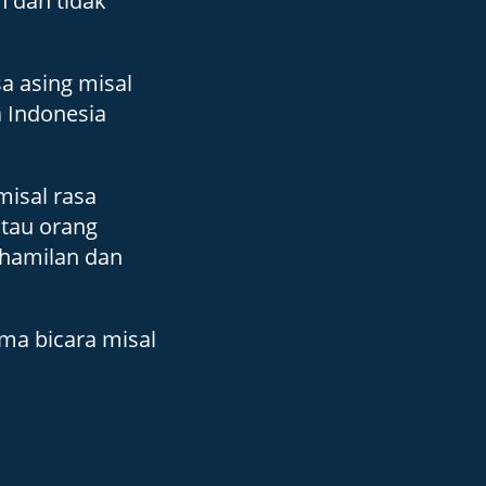
 dan tidak 
 asing misal 
 Indonesia 
isal rasa 
tau orang 
hamilan dan 
a bicara misal 