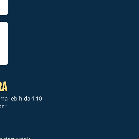
RA
a lebih dari 10 
r :