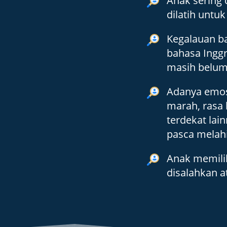
Anak sering 
dilatih untuk
Kegalauan ba
bahasa Inggr
masih belum 
Adanya emosi
marah, rasa 
terdekat lai
pasca melah
Anak memili
disalahkan at